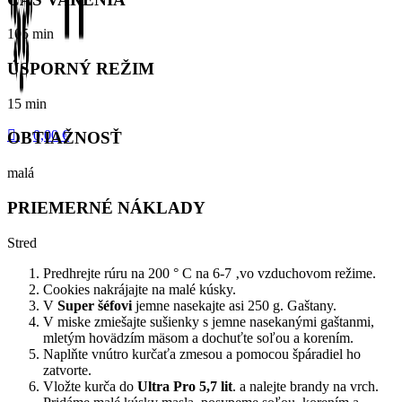
105 min
ÚSPORNÝ REŽIM
15 min
0,00
€
OBTIAŽNOSŤ
malá
PRIEMERNÉ NÁKLADY
Stred
Predhrejte rúru na 200 ° C na 6-7 ‚vo vzduchovom režime.
Cookies nakrájajte na malé kúsky.
V
Super šéfovi
jemne nasekajte asi 250 g. Gaštany.
V miske zmiešajte sušienky s jemne nasekanými gaštanmi,
mletým hovädzím mäsom a dochuťte soľou a korením.
Naplňte vnútro kurčaťa zmesou a pomocou špáradiel ho
zatvorte.
Vložte kurča do
Ultra
Pro 5,7 lit
. a nalejte brandy na vrch.