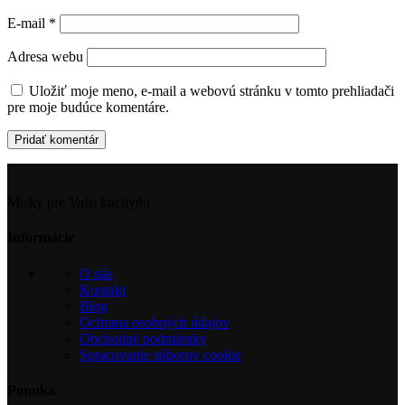
E-mail
*
Adresa webu
Uložiť moje meno, e-mail a webovú stránku v tomto prehliadači
pre moje budúce komentáre.
Misky pre Vašu kuchyňu
Informácie
O nás
Kontakt
Blog
Ochrana osobných údajov
Obchodné podmienky
Spracovanie súborov cookie
Ponuka