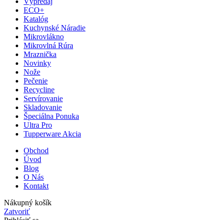
Výpredaj
ECO+
Katalóg
Kuchynské Náradie
Mikrovlákno
Mikrovlná Rúra
Mraznička
Novinky
Nože
Pečenie
Recycline
Servírovanie
Skladovanie
Špeciálna Ponuka
Ultra Pro
Tupperware Akcia
Obchod
Úvod
Blog
O Nás
Kontakt
Nákupný košík
Zatvoriť