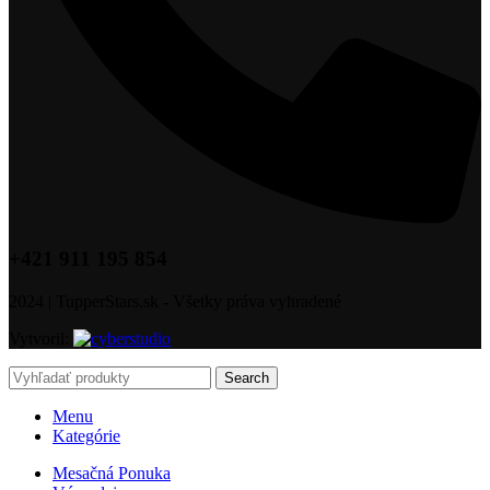
+421 911 195 854
2024 | TupperStars.sk - Všetky práva vyhradené
Vytvoril:
Search
Menu
Kategórie
Mesačná Ponuka