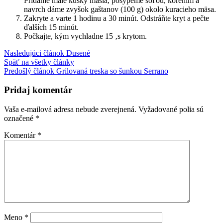
Pridáme malé kúsky masla, posypeme soľou, korením a
navrch dáme zvyšok gaštanov (100 g) okolo kuracieho mäsa.
Zakryte a varte 1 hodinu a 30 minút. Odstráňte kryt a pečte
ďalších 15 minút.
Počkajte, kým vychladne 15 ‚s krytom.
Nasledujúci článok
Dusené
Späť na všetky články
Predošlý článok
Grilovaná treska so šunkou Serrano
Pridaj komentár
Vaša e-mailová adresa nebude zverejnená.
Vyžadované polia sú
označené
*
Komentár
*
Meno
*