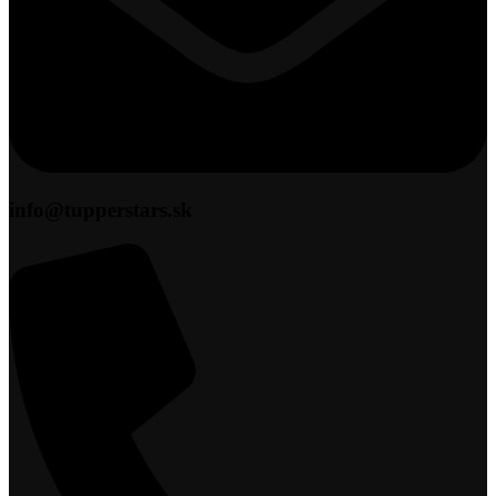
info@tupperstars.sk