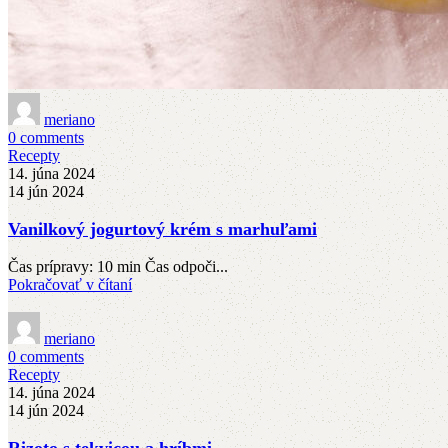
meriano
0
comments
Recepty
14. júna 2024
14 jún 2024
Vanilkový jogurtový krém s marhuľami
Čas prípravy: 10 min Čas odpoči...
Pokračovať v čítaní
meriano
0
comments
Recepty
14. júna 2024
14 jún 2024
Rizoto s tekvicou a hríbmi