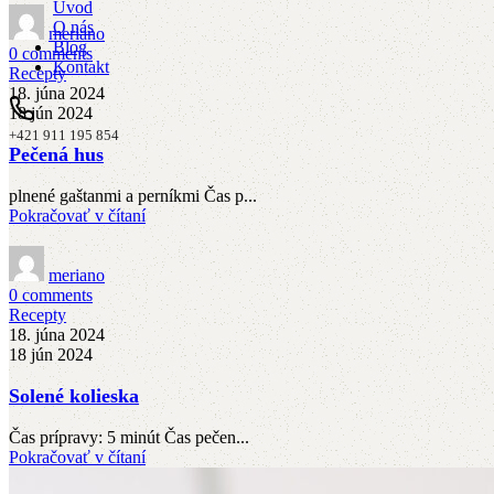
Úvod
O nás
meriano
Blog
0
comments
Kontakt
Recepty
18. júna 2024
18 jún 2024
+421 911 195 854
Pečená hus
plnené gaštanmi a perníkmi Čas p...
Pokračovať v čítaní
meriano
0
comments
Recepty
18. júna 2024
18 jún 2024
Solené kolieska
Čas prípravy: 5 minút Čas pečen...
Pokračovať v čítaní