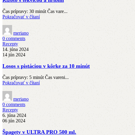
Čas prípravy: 30 minút Čas vare...
Pokračovať v čítaní
meriano
0
comments
Recepty
14. júna 2024
14 jún 2024
Losos s pistáciou v kôrke za 10 minút
Čas prípravy: 5 minút Čas vareni...
Pokračovať v čítaní
meriano
0
comments
Recepty
6. júna 2024
06 jún 2024
Špagety v ULTRA PRO 500 ml.