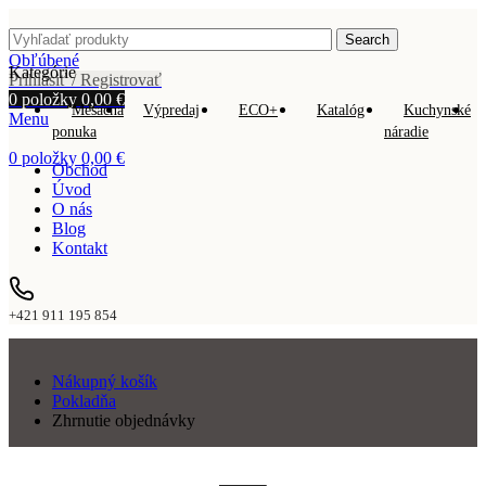
Search
Obľúbené
Kategórie
Prihlásiť / Registrovať
0
položky
0,00
€
Mesačná
Výpredaj
ECO+
Katalóg
Kuchynské
Menu
ponuka
náradie
0
položky
0,00
€
Obchod
Úvod
O nás
Blog
Kontakt
+421 911 195 854
Nákupný košík
Pokladňa
Zhrnutie objednávky