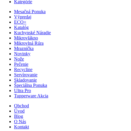
Kategórie
Mesačná Ponuka
Výpredaj
ECO+
Katalóg
Kuchynské Náradie
Mikrovlákno
Mikrovlná Rúra
Mraznička
Novinky
Nože
Pečenie
Recycline
Servírovanie
Skladovanie
Špeciálna Ponuka
Ultra Pro
Tupperware Akcia
Obchod
Úvod
Blog
O Nás
Kontakt