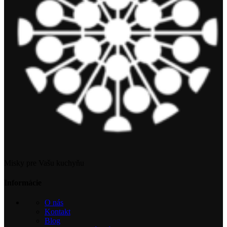
Misky pre Vašu kuchyňu
Informácie
O nás
Kontakt
Blog