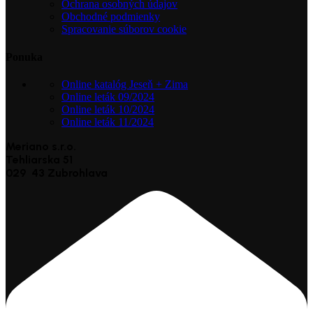
Ochrana osobných údajov
Obchodné podmienky
Spracovanie súborov cookie
Ponuka
Online katalóg Jeseň + Zima
Online leták 09/2024
Online leták 10/2024
Online leták 11/2024
Meriano s.r.o.
Tehliarska 51
029 43 Zubrohlava