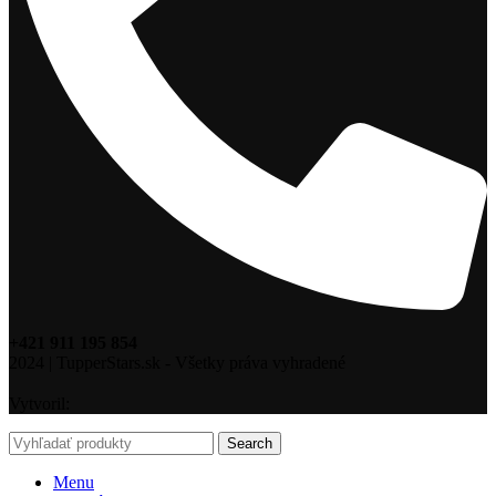
+421 911 195 854
2024 | TupperStars.sk - Všetky práva vyhradené
Vytvoril:
Search
Menu