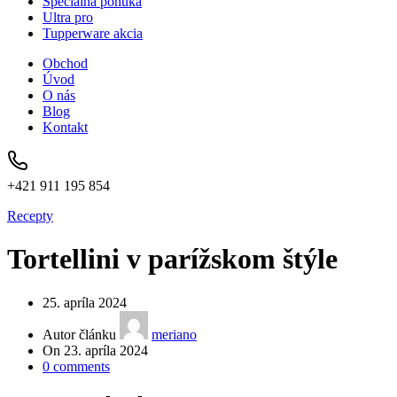
Špeciálna ponuka
Ultra pro
Tupperware akcia
Obchod
Úvod
O nás
Blog
Kontakt
+421 911 195 854
Recepty
Tortellini v parížskom štýle
25. apríla 2024
Autor článku
meriano
On 23. apríla 2024
0
comments