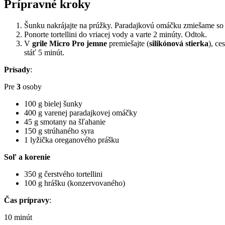
Prípravné kroky
Šunku nakrájajte na prúžky. Paradajkovú omáčku zmiešame so 
Ponorte tortellini do vriacej vody a varte 2 minúty. Odtok.
V
grile Micro Pro jemne
premiešajte (
silikónová stierka
), c
stáť 5 minút.
Prísady
:
Pre
3
osoby
100 g bielej šunky
400 g varenej paradajkovej omáčky
45 g smotany na šľahanie
150 g strúhaného syra
1 lyžička oreganového prášku
Soľ a korenie
350 g čerstvého tortellini
100 g hrášku (konzervovaného)
Čas prípravy
:
10 minút