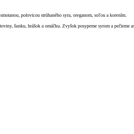
smotanou, polovicou strúhaného syra, oreganom, soľou a korením.
estoviny, šunku, hrášok a omáčku. Zvyšok posypeme syrom a pečieme as