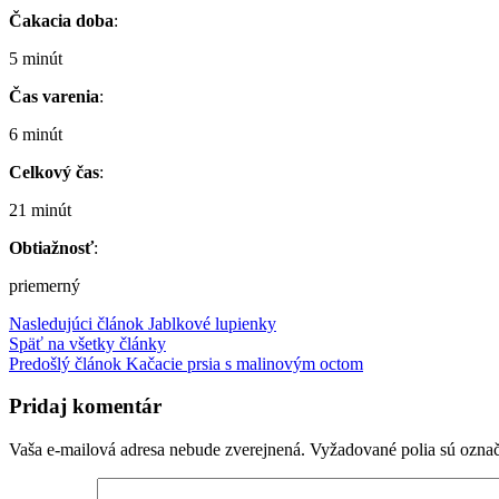
Čakacia doba
:
5 minút
Čas varenia
:
6 minút
Celkový čas
:
21 minút
Obtiažnosť
:
priemerný
Nasledujúci článok
Jablkové lupienky
Späť na všetky články
Predošlý článok
Kačacie prsia s malinovým octom
Pridaj komentár
Vaša e-mailová adresa nebude zverejnená.
Vyžadované polia sú ozna