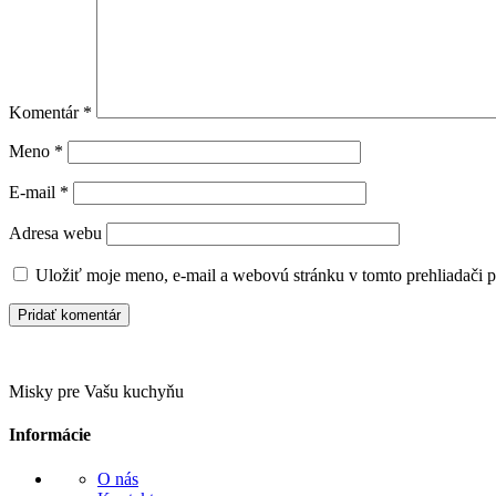
Komentár
*
Meno
*
E-mail
*
Adresa webu
Uložiť moje meno, e-mail a webovú stránku v tomto prehliadači 
Misky pre Vašu kuchyňu
Informácie
O nás