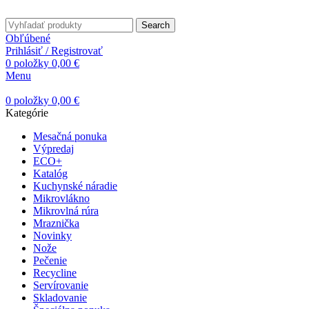
Search
Obľúbené
Prihlásiť / Registrovať
0
položky
0,00
€
Menu
0
položky
0,00
€
Kategórie
Mesačná ponuka
Výpredaj
ECO+
Katalóg
Kuchynské náradie
Mikrovlákno
Mikrovlná rúra
Mraznička
Novinky
Nože
Pečenie
Recycline
Servírovanie
Skladovanie