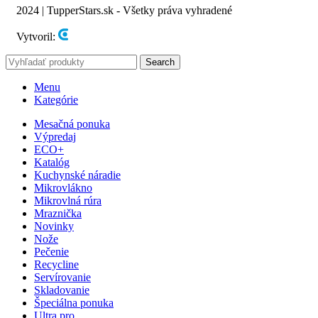
2024 | TupperStars.sk - Všetky práva vyhradené
Vytvoril:
Search
Menu
Kategórie
Mesačná ponuka
Výpredaj
ECO+
Katalóg
Kuchynské náradie
Mikrovlákno
Mikrovlná rúra
Mraznička
Novinky
Nože
Pečenie
Recycline
Servírovanie
Skladovanie
Špeciálna ponuka
Ultra pro