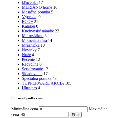
kľúčenka
17
MERIANO home
16
Mesačná ponuka
5
Výpredaj
0
ECO+
21
Katalóg
0
Kuchynské náradie
23
Mikrovlákno
3
Mikrovlná rúra
14
Mraznička
13
Novinky
7
Nože
4
Pečenie
12
Recycline
0
Servírovanie
12
Skladovanie
17
Špeciálna ponuka
48
TUPPERWARE AKCIA
185
Ultra pro
4
Filtrovať podľa ceny
Minimálna cena
Maximálna
cena
Filter