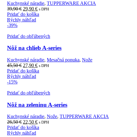
Kuchynské náradie
,
TUPPERWARE AKCIA
39,90
€
29,90
€
s DPH
Pridať do košíka
Rýchly náhľad
-39%
Pridať do obľúbených
Nôž na chlieb A-series
Kuchynské náradie
,
Mesačná ponuka
,
Nože
45,50
€
27,90
€
s DPH
Pridať do košíka
Rýchly náhľad
-15%
Pridať do obľúbených
Nôž na zeleninu A-series
Kuchynské náradie
,
Nože
,
TUPPERWARE AKCIA
26,50
€
22,50
€
s DPH
Pridať do košíka
Rýchly náhľad