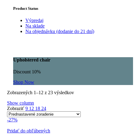
Product Status
Výpredaj
Na sklade
Na objednávku (dodanie do 21 dní)
Upholstered chair
Discount 10%
Shop Now
Zobrazených 1–12 z 23 výsledkov
Show column
Zobraziť
9
12
18
24
-27%
Pridať do obľúbených