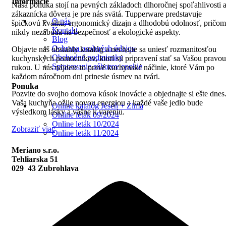
Informácie
Naša ponuka stojí na pevných základoch dlhoročnej spoľahlivosti 
zákaznícka dôvera je pre nás svätá. Tupperware predstavuje
O nás
špičkovú kvalitu, ergonomický dizajn a dlhodobú odolnosť, pričom
Kontakt
nikdy nezabúda na bezpečnosť a ekologické aspekty.
Blog
Ochrana osobných údajov
Objavte náš obsiahly katalóg a nechajte sa uniesť rozmanitosťou
Obchodné podmienky
kuchynských pomocníkov, ktorí sú pripravení stať sa Vašou pravou
Spracovanie súborov cookie
rukou. U nás nájdete to pravé kuchynské náčinie, ktoré Vám po
každom náročnom dni prinesie úsmev na tvári.
Ponuka
Pozvite do svojho domova kúsok inovácie a objednajte si ešte dnes
Vaša kuchyňa ožije novou energiou a každé vaše jedlo bude
Online katalóg Jeseň + Zima
výsledkom lásky a vášne k vareniu.
Online leták 09/2024
Online leták 10/2024
Zobraziť viac
Online leták 11/2024
Meriano s.r.o.
Tehliarska 51
029 43 Zubrohlava