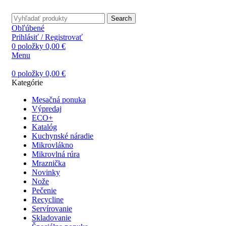
Search
Obľúbené
Prihlásiť / Registrovať
0
položky
0,00
€
Menu
0
položky
0,00
€
Kategórie
Mesačná ponuka
Výpredaj
ECO+
Katalóg
Kuchynské náradie
Mikrovlákno
Mikrovlná rúra
Mraznička
Novinky
Nože
Pečenie
Recycline
Servírovanie
Skladovanie