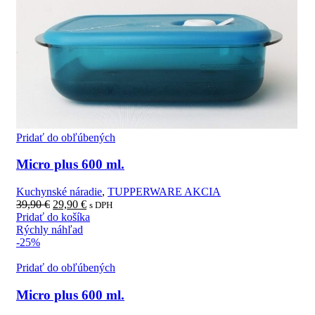
Pridať do obľúbených
Micro plus 600 ml.
Kuchynské náradie
,
TUPPERWARE AKCIA
39,90
€
29,90
€
s DPH
Pridať do košíka
Rýchly náhľad
-25%
Pridať do obľúbených
Micro plus 600 ml.