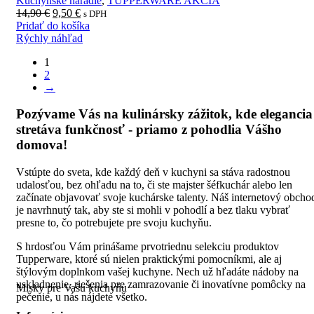
Kuchynské náradie
,
TUPPERWARE AKCIA
14,90
€
9,50
€
s DPH
Pridať do košíka
Rýchly náhľad
1
2
→
Pozývame Vás na kulinársky zážitok, kde elegancia
stretáva funkčnosť - priamo z pohodlia Vášho
domova!
Vstúpte do sveta, kde každý deň v kuchyni sa stáva radostnou
udalosťou, bez ohľadu na to, či ste majster šéfkuchár alebo len
začínate objavovať svoje kuchárske talenty. Náš internetový obcho
je navrhnutý tak, aby ste si mohli v pohodlí a bez tlaku vybrať
presne to, čo potrebujete pre svoju kuchyňu.
S hrdosťou Vám prinášame prvotriednu selekciu produktov
Tupperware, ktoré sú nielen praktickými pomocníkmi, ale aj
štýlovým doplnkom vašej kuchyne. Nech už hľadáte nádoby na
uskladnenie, riešenia pre zamrazovanie či inovatívne pomôcky na
Misky pre Vašu kuchyňu
pečenie, u nás nájdete všetko.