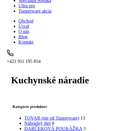
Špeciálna ponuka
Ultra pro
Tupperware akcia
Obchod
Úvod
O nás
Blog
Kontakt
+421 911 195 854
Kuchynské náradie
Kategórie produktov
TOVAR (nie od Tupperware)
13
Náhradný diel
8
DARČEKOVÁ POUKÁŽKA
3