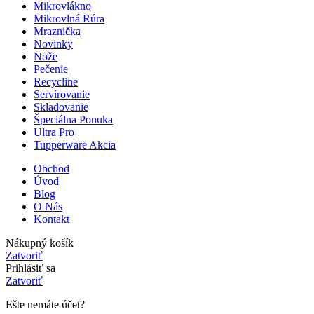
Mikrovlákno
Mikrovlná Rúra
Mraznička
Novinky
Nože
Pečenie
Recycline
Servírovanie
Skladovanie
Špeciálna Ponuka
Ultra Pro
Tupperware Akcia
Obchod
Úvod
Blog
O Nás
Kontakt
Nákupný košík
Zatvoriť
Prihlásiť sa
Zatvoriť
Ešte nemáte účet?