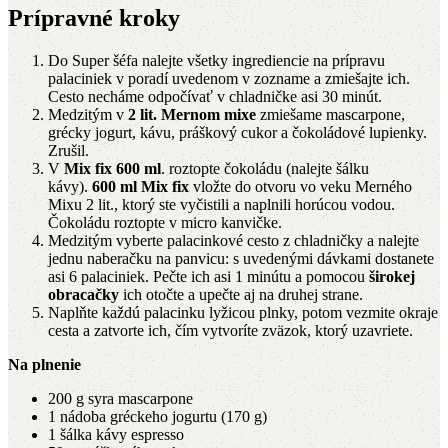
Prípravné kroky
Do Super šéfa nalejte všetky ingrediencie na prípravu
palaciniek v poradí uvedenom v zozname a zmiešajte ich.
Cesto necháme odpočívať v chladničke asi 30 minút.
Medzitým v
2 lit. Mernom mixe
zmiešame mascarpone,
grécky jogurt, kávu, práškový cukor a čokoládové lupienky.
Zrušil.
V
Mix fix 600 ml
. roztopte čokoládu (nalejte šálku
kávy).
600 ml Mix fix
vložte do otvoru vo veku Merného
Mixu 2 lit., ktorý ste vyčistili a naplnili horúcou vodou.
Čokoládu roztopte v micro kanvičke.
Medzitým vyberte palacinkové cesto z chladničky a nalejte
jednu naberačku na panvicu: s uvedenými dávkami dostanete
asi 6 palaciniek. Pečte ich asi 1 minútu a pomocou
širokej
obracačky
ich otočte a upečte aj na druhej strane.
Naplňte každú palacinku lyžicou plnky, potom vezmite okraje
cesta a zatvorte ich, čím vytvoríte zväzok, ktorý uzavriete.
Na plnenie
200 g syra mascarpone
1 nádoba gréckeho jogurtu (170 g)
1 šálka kávy espresso