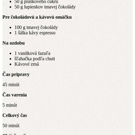
50 g práškového cukru
50 g lupienkov tmavej čokolády
Pre čokoládovú a kávovú omáčku
100 g tmavej čokolády
1 šálka kávy espresso
Na ozdobu
1 vanilková fazuľa
šľahačka podľa chuti
Kávové zrná
Čas prípravy
45 minút
Čas varenia
5 minút
Celkový čas
50 minút