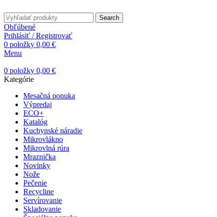
Search
Obľúbené
Prihlásiť / Registrovať
0
položky
0,00
€
Menu
0
položky
0,00
€
Kategórie
Mesačná ponuka
Výpredaj
ECO+
Katalóg
Kuchynské náradie
Mikrovlákno
Mikrovlná rúra
Mraznička
Novinky
Nože
Pečenie
Recycline
Servírovanie
Skladovanie