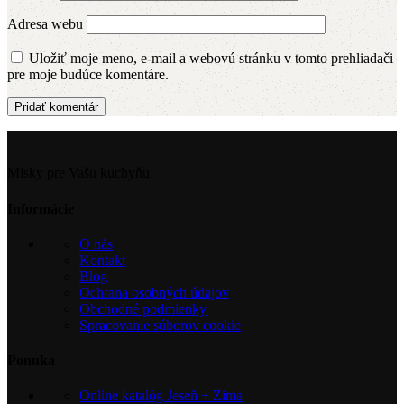
Adresa webu
Uložiť moje meno, e-mail a webovú stránku v tomto prehliadači
pre moje budúce komentáre.
Misky pre Vašu kuchyňu
Informácie
O nás
Kontakt
Blog
Ochrana osobných údajov
Obchodné podmienky
Spracovanie súborov cookie
Ponuka
Online katalóg Jeseň + Zima