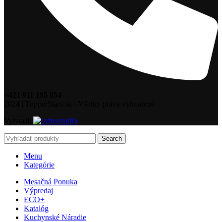
+421 911 195 854
2024 | TupperStars.sk - Všetky práva vyhradené
Vytvoril:
Search
Menu
Kategórie
Mesačná Ponuka
Výpredaj
ECO+
Katalóg
Kuchynské Náradie