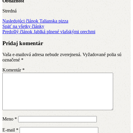
Obtiažnosť
Stredná
Nasledujúci článok
Talianska pizza
Späť na všetky články
Predošlý článok
Jablká plnené vlašskými orechmi
Pridaj komentár
Vaša e-mailová adresa nebude zverejnená.
Vyžadované polia sú
označené
*
Komentár
*
Meno
*
E-mail
*