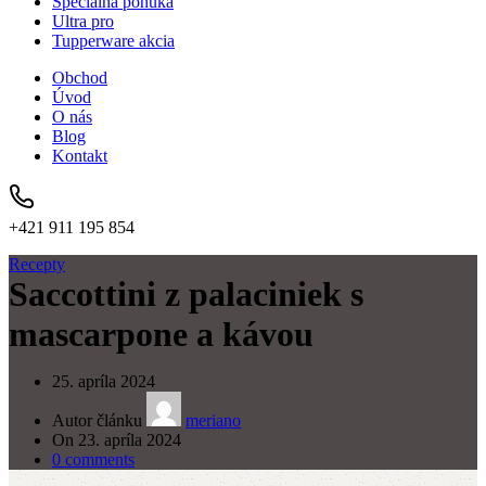
Špeciálna ponuka
Ultra pro
Tupperware akcia
Obchod
Úvod
O nás
Blog
Kontakt
+421 911 195 854
Recepty
Saccottini z palaciniek s
mascarpone a kávou
25. apríla 2024
Autor článku
meriano
On 23. apríla 2024
0
comments