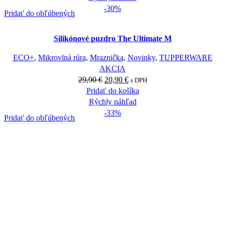
-30%
Pridať do obľúbených
Silikónové puzdro The Ultimate M
ECO+
,
Mikrovlná rúra
,
Mraznička
,
Novinky
,
TUPPERWARE
AKCIA
29,90
€
20,90
€
s DPH
Pridať do košíka
Rýchly náhľad
-33%
Pridať do obľúbených