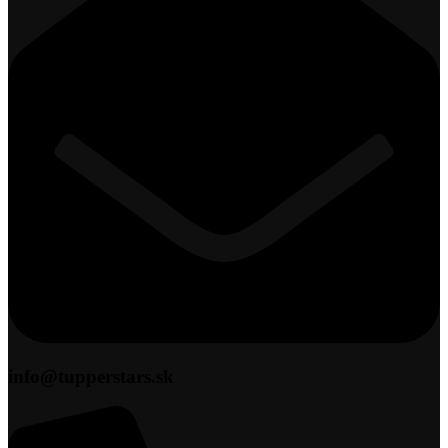
info@tupperstars.sk