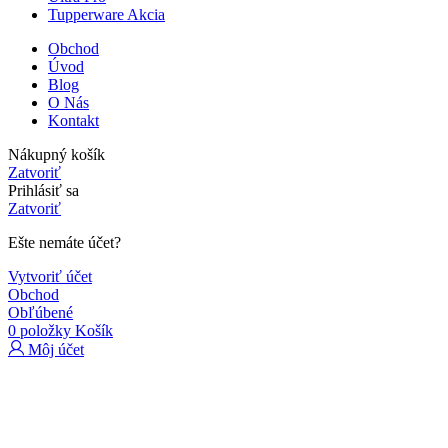
Tupperware Akcia
Obchod
Úvod
Blog
O Nás
Kontakt
Nákupný košík
Zatvoriť
Prihlásiť sa
Zatvoriť
Ešte nemáte účet?
Vytvoriť účet
Obchod
Obľúbené
0
položky
Košík
Môj účet