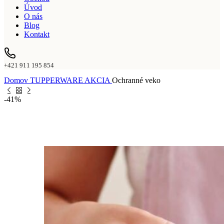
Úvod
O nás
Blog
Kontakt
+421 911 195 854
Domov
TUPPERWARE AKCIA
Ochranné veko
-41%