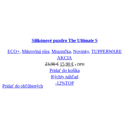
Silikónové puzdro The Ultimate S
ECO+
,
Mikrovlná rúra
,
Mraznička
,
Novinky
,
TUPPERWARE
AKCIA
23,90
€
15,90
€
s DPH
Pridať do košíka
Rýchly náhľad
-12%
TOP
Pridať do obľúbených