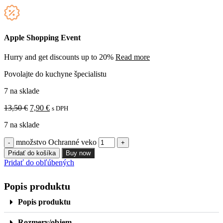
Apple Shopping Event
Hurry and get discounts up to 20%
Read more
Povolajte do kuchyne špecialistu
7 na sklade
13,50
€
7,90
€
s DPH
7 na sklade
množstvo Ochranné veko
Pridať do košíka
Buy now
Pridať do obľúbených
Popis produktu
Popis produktu
Rozmery/objem