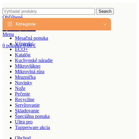
Search
Obľúbené
Prihlásiť / Registrovať
Kategórie
0
položky
0,00
€
Menu
Mesačná ponuka
Výpredaj
0
položky
0,00
€
ECO+
Katalóg
Kuchynské náradie
Mikrovlákno
Mikrovlná rúra
Mraznička
Novinky
Nože
Pečenie
Recycline
Servírovanie
Skladovanie
Špeciálna ponuka
Ultra pro
Tupperware akcia
Obchod