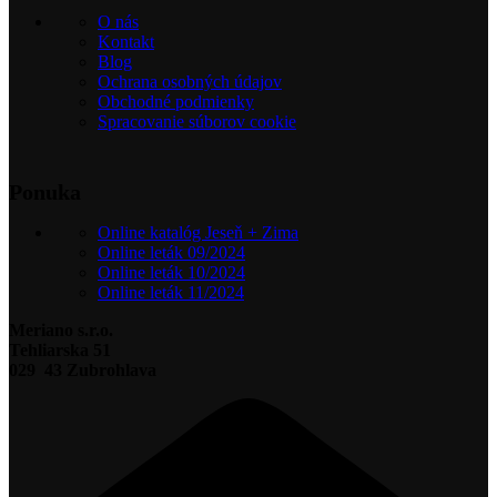
O nás
Kontakt
Blog
Ochrana osobných údajov
Obchodné podmienky
Spracovanie súborov cookie
Ponuka
Online katalóg Jeseň + Zima
Online leták 09/2024
Online leták 10/2024
Online leták 11/2024
Meriano s.r.o.
Tehliarska 51
029 43 Zubrohlava