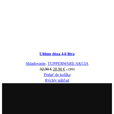
Ultimo dóza 4,6 litra
Skladovanie
,
TUPPERWARE AKCIA
32,90
€
28,90
€
s DPH
Pridať do košíka
Rýchly náhľad