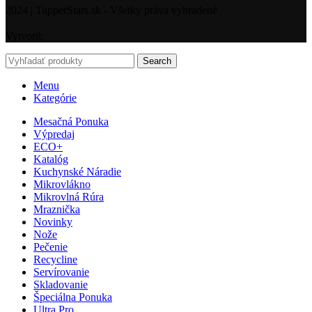
2024 | TupperStars.sk - Všetky práva vyhradené
Vytvoril:
Search
Menu
Kategórie
Mesačná Ponuka
Výpredaj
ECO+
Katalóg
Kuchynské Náradie
Mikrovlákno
Mikrovlná Rúra
Mraznička
Novinky
Nože
Pečenie
Recycline
Servírovanie
Skladovanie
Špeciálna Ponuka
Ultra Pro