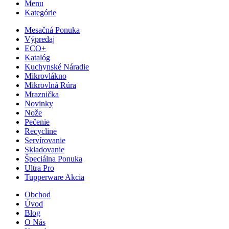
Menu
Kategórie
Mesačná Ponuka
Výpredaj
ECO+
Katalóg
Kuchynské Náradie
Mikrovlákno
Mikrovlná Rúra
Mraznička
Novinky
Nože
Pečenie
Recycline
Servírovanie
Skladovanie
Špeciálna Ponuka
Ultra Pro
Tupperware Akcia
Obchod
Úvod
Blog
O Nás