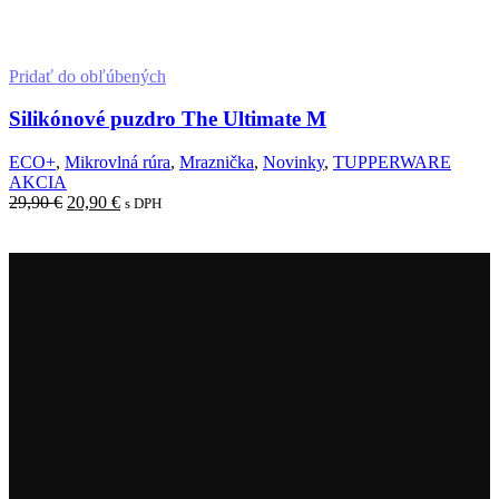
Pridať do obľúbených
Silikónové puzdro The Ultimate M
ECO+
,
Mikrovlná rúra
,
Mraznička
,
Novinky
,
TUPPERWARE
AKCIA
29,90
€
20,90
€
s DPH
Pridať do košíka