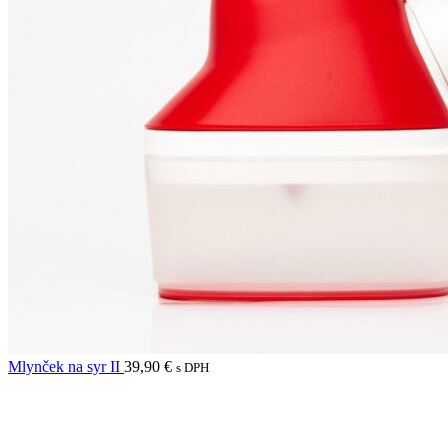
Mlynček na syr II
39,90
€
s DPH