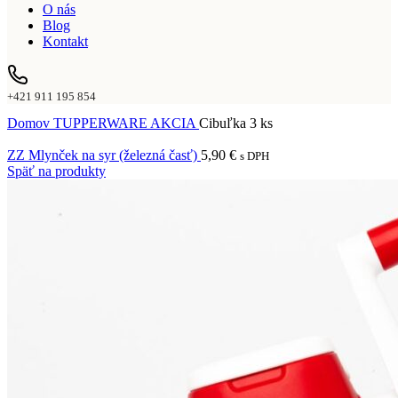
O nás
Blog
Kontakt
+421 911 195 854
Domov
TUPPERWARE AKCIA
Cibuľka 3 ks
ZZ Mlynček na syr (železná časť)
5,90
€
s DPH
Späť na produkty