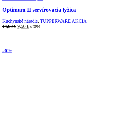
Optimum II servírovacia lyžica
Kuchynské náradie
,
TUPPERWARE AKCIA
14,90
€
9,50
€
s DPH
Pridať do košíka
-30%