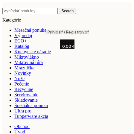
Search
Kategórie
Mesačná ponuka
Prihlásiť / Registrovať
Výpredaj
ECO+
Katalóg
0,00
€
Kuchynské náradie
Mikrovlákno
Mikrovlná rúra
Mraznička
Novinky
Nože
Pečenie
Recycline
Servírovanie
Skladovanie
Špeciálna ponuka
Ultra pro
Tupperware akcia
Obchod
Úvod