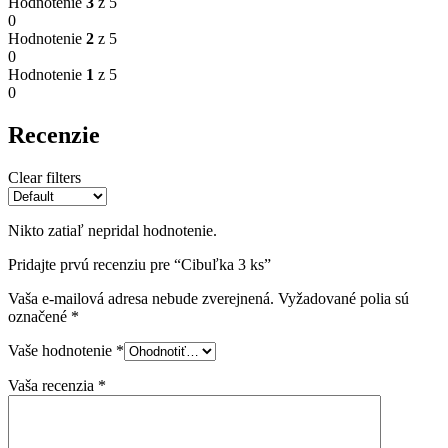
Hodnotenie
3
z 5
0
Hodnotenie
2
z 5
0
Hodnotenie
1
z 5
0
Recenzie
Clear filters
Nikto zatiaľ nepridal hodnotenie.
Pridajte prvú recenziu pre “Cibuľka 3 ks”
Vaša e-mailová adresa nebude zverejnená.
Vyžadované polia sú
označené
*
Vaše hodnotenie
*
Vaša recenzia
*