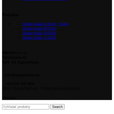
Ponuka
Online katalóg Jeseň + Zima
Online leták 09/2024
Online leták 10/2024
Online leták 11/2024
Meriano s.r.o.
Tehliarska 51
029 43 Zubrohlava
info@tupperstars.sk
+421 911 195 854
2024 | TupperStars.sk - Všetky práva vyhradené
Vytvoril:
Search