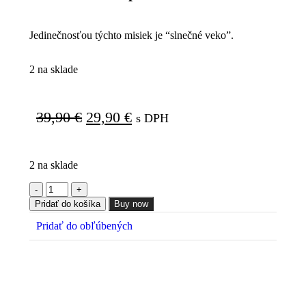
Jedinečnosťou týchto misiek je “slnečné veko”.
2 na sklade
39,90
€
29,90
€
s DPH
2 na sklade
Pridať do košíka
Buy now
Pridať do obľúbených