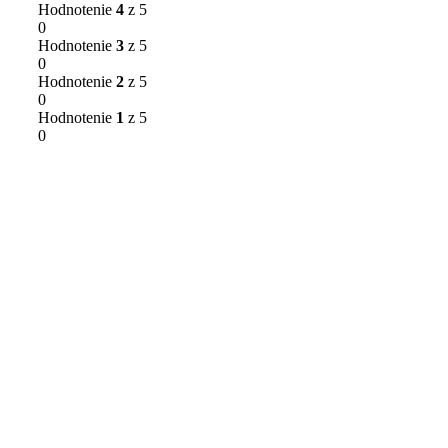
Hodnotenie
4
z 5
0
Hodnotenie
3
z 5
0
Hodnotenie
2
z 5
0
Hodnotenie
1
z 5
0
Recenzie
Clear filters
Nikto zatiaľ nepridal hodnotenie.
Pridajte prvú recenziu pre “Astro misa Expres 4 L”
Vaša e-mailová adresa nebude zverejnená.
Vyžadované
polia sú označené
*
Vaše hodnotenie
*
Vaša recenzia
*