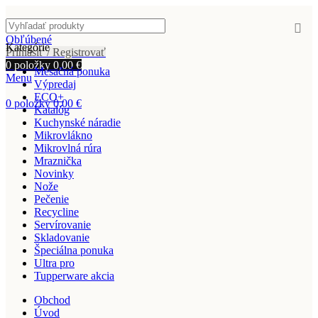
Obľúbené
Kategórie
Prihlásiť / Registrovať
0
položky
0,00
€
Mesačná ponuka
Menu
Výpredaj
ECO+
0
položky
0,00
€
Katalóg
Kuchynské náradie
Mikrovlákno
Mikrovlná rúra
Mraznička
Novinky
Nože
Pečenie
Recycline
Servírovanie
Skladovanie
Špeciálna ponuka
Ultra pro
Tupperware akcia
Obchod
Úvod